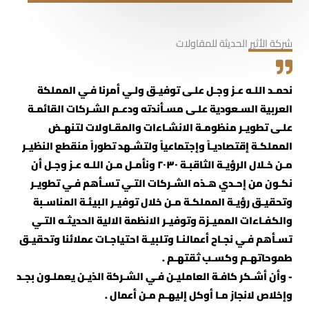
شركة الأثير الحديثة للمقاولات
نحمـد اللـه عـز وجـل علـى توفيـق ولـي أمرنا فـي المملكة
العربية السـعودية علـى مسـأندته ودعـم الشـركات القائمـة
علـى تطويـر منظومـة الانشـاءات والمقـاولات لتنهـض
المملكـة إقتصاديـاً وإجتماعياً ولتشـهد تطوراً منقطع النظيـر
مـن خـلال الرؤيـة الثاقبـة ٢٠٣٠ ونأمـل مـن اللـه عـز وجـل أن
نكـون من إحـدي هـذه الشـركات التـي تسـأهم فـي تطويـر
وتحقيـق رؤيـة المملكـة مـن خلال توفيـر البيئـة المناسـبة
والكفـاءات المميـزة وتوفيـر الانظمة الالية الحديثـه التـي
تسـأهم فـي نجـاح أعمالنـا وتلبيـة احتياجـات عملائنا وتحقيـق
طموحاتهـم وكسـب ثقتهـم .
- وأن أشـكر كافـة العامليـن فـي الشـركة الذيـن يعملـون بجـد
وإخلاص لانجاز مـا أوكل إليهـم مـن أعمال .