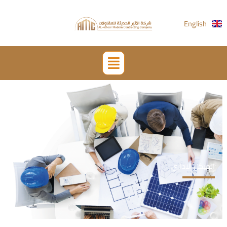
خطي
لى
English
لمحتوى
القائمة
الهيكل الاداري