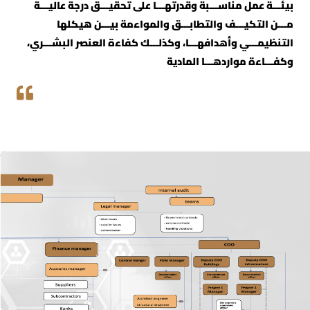
بيئـــة عمل مناســـبة وقدرتهـــا على تحقيـــق درجة عاليـــة
مـــن التكيـــف والتطابـــق والمواءمة بيـــن هيكلها
التنظيمـــي وأهدافهـــا، وكذلـــك كفاءة العنصر البشـــري،
وكفـــاءة مواردهـــا المادية