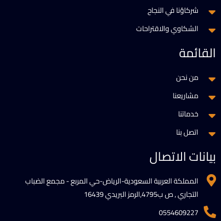
شركاؤنا في النجاح
الشكاوي والاقتراحات
القائمة
من نحن
مشاريعنا
خدماتنا
اتصل بنا
بيانات الاتصال
المملكة العربية السعودية-الرياض-حي المربع - مجمع الضباب
التجاري , ص ب4795,الرمز البريدي 16439
0554609227