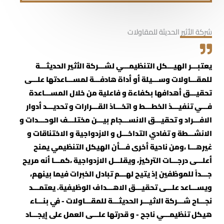
شركة الأثير الحديثة للمقاولات
يعتبـــر الهيـــكل التنظيمـــي لشـــركة الأثير الحديثـــة
للمقـــاولات وســـيلة أو أداة هادفـــة لمســـاعدتها علـــى
تحقيـــق أهدافها بكفاءة و فاعلية من خلال المســـاعدة
فـــي تنفيـــذ الخطـــط و اتخـــاذ القـــرارات و تحديـــد أدوار
الافـــراد و تحقيـــق الانســـجام بيـــن مختلـــف الوحـــدات و
الانشـــطة و تفادي التداخـــل و الازدواجية و الاختناقات و
غيرهـــا ،ومن ناحية أخرى فـــأن الهيكل التنظيمي يمنح
أعلـــى درجـــات التركيز، ويقلـــل الازدواجية ،كمـــا أنه مريح
جـــداً للموظفين إذ يتيح لهـــم تبادل الخبرات فيما بينهم،
ويســـاعد علـــى تحقيـــق الاهـــداف الوظيفية. يعتمـــد
نجـــاح شـــركة الاثيـــر الحديثـــة للمقـــاولات - في بنـــاء
هيكل تنظيمـــي ناجح - و قدرتها علـــى العمل على إيجـــاد