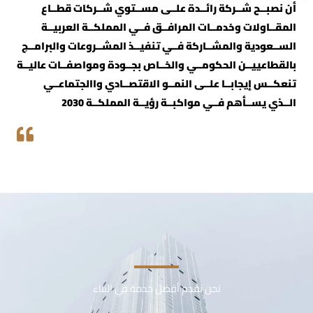
أن نصبــح شــركة رائــدة علــى مســتوي شــركات قطــاع
المقــاولات وخدمــات المرافــق فــي المملكــة العربيــة
الســعودية والمشــاركة فــي تنفيــذ المشــروعات والبرامــج
بالقطاعييــن الحكومــي والخــاص بجــودة ومواصفــات عاليــة
تنعكــس إيجابــا علــى النمــو الاقتصــادي واالجتماعــي
الــذي يســأهم فــي مواكبــة رؤيــة المملكــة 2030
نحن نقدم أفضل خدمة في البناء