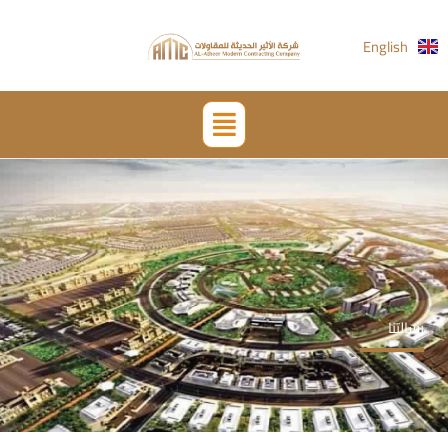
خطي
لى
English
لمحتوى
القائمة
رسالتنا